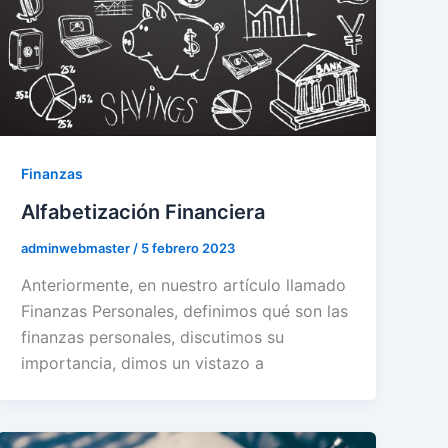
Finanzas
Alfabetización Financiera
adminwebmaster
/
5 febrero 2023
Anteriormente, en nuestro artículo llamado
Finanzas Personales, definimos qué son las
finanzas personales, discutimos su
importancia, dimos un vistazo a