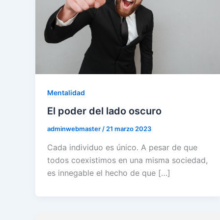
Mentalidad
El poder del lado oscuro
adminwebmaster
/
21 marzo 2023
Cada individuo es único. A pesar de que
todos coexistimos en una misma sociedad,
es innegable el hecho de que […]