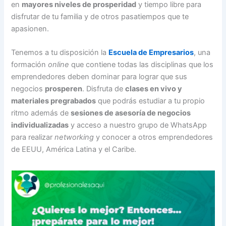
en
mayores niveles de prosperidad
y tiempo libre para
disfrutar de tu familia y de otros pasatiempos que te
apasionen.
Tenemos a tu disposición la
Escuela de Empresarios
, una
formación
online
que contiene todas las disciplinas que los
emprendedores deben dominar para lograr que sus
negocios
prosperen
. Disfruta de
clases en vivo y
materiales pregrabados
que podrás estudiar a tu propio
ritmo además de
sesiones de asesoría de negocios
individualizadas
y acceso a nuestro grupo de WhatsApp
para realizar
networking
y conocer a otros emprendedores
de EEUU, América Latina y el Caribe.