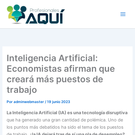
Ir
al
contenido
Inteligencia Artificial:
Economistas afirman que
creará más puestos de
trabajo
Por
adminwebmaster
/
19 junio 2023
La Inteligencia Artificial (IA) es una tecnología disruptiva
que ha generado una gran cantidad de polémica. Uno de
los puntos más debatidos ha sido el tema de los puestos
de trabajo,
¿la IA dejará tras de sí una ola de desempleo?