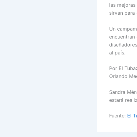
las mejoras
sirvan para 
Un campame
encuentran 
diseñadores
al país.
Por El Tubaz
Orlando Med
Sandra Ménd
estará real
Fuente:
El T