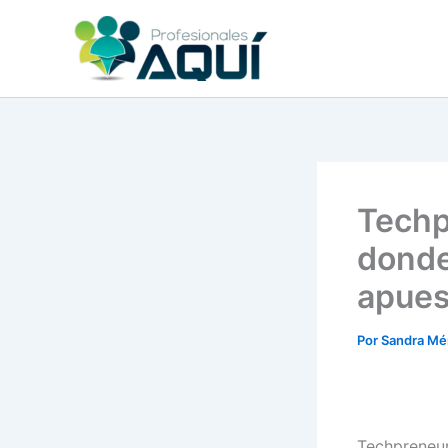
Ir
al
contenido
Techp
donde
apues
Por
Sandra Mé
Techpreneu