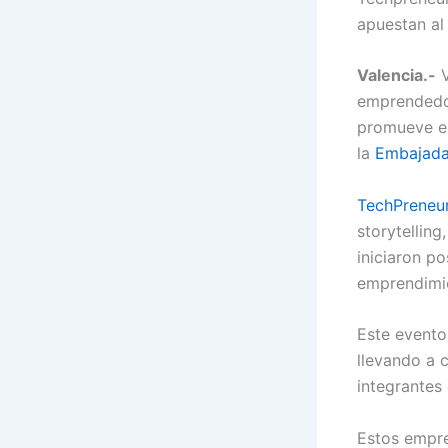
apuestan al
Valencia.-
V
emprendedor
promueve es
la
Embajada
TechPreneu
storytelling
iniciaron p
emprendimie
Este evento
llevando a 
integrantes
Estos empre