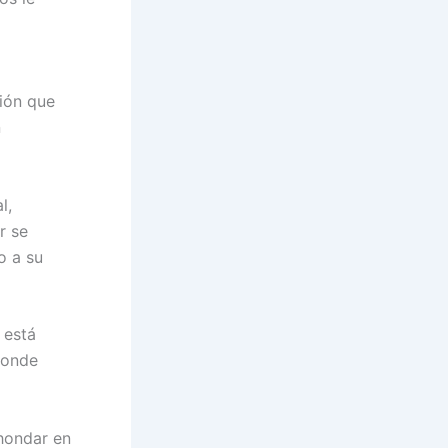
ión que
n
l,
r se
o a su
 está
 donde
hondar en