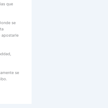
ias que
Donde se
ta
 apostarle
addad,
mamente se
ibo.